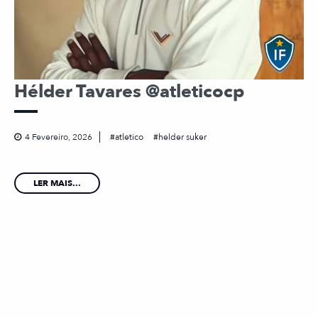
Hélder Tavares @atleticocp
4 Fevereiro, 2026
atletico
helder suker
LER MAIS...