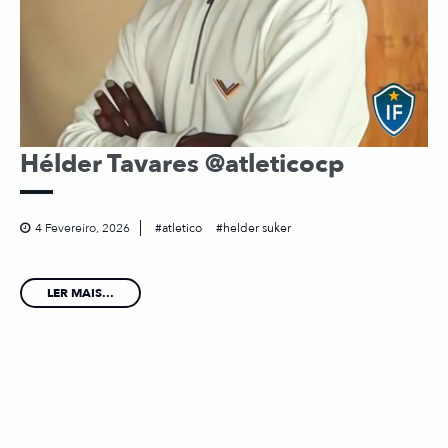
Hélder Tavares @atleticocp
4 Fevereiro, 2026
atletico
helder suker
LER MAIS...