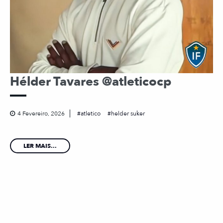
Hélder Tavares @atleticocp
4 Fevereiro, 2026
atletico
helder suker
LER MAIS...