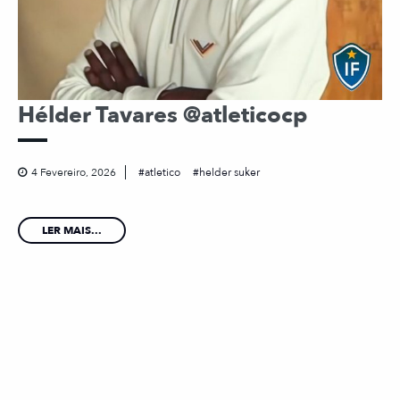
Hélder Tavares @atleticocp
4 Fevereiro, 2026
atletico
helder suker
LER MAIS...