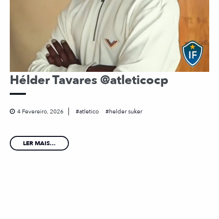
Hélder Tavares @atleticocp
4 Fevereiro, 2026
atletico
helder suker
LER MAIS...