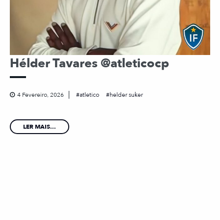
Hélder Tavares @atleticocp
4 Fevereiro, 2026
atletico
helder suker
LER MAIS...