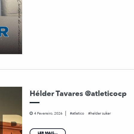
Hélder Tavares @atleticocp
4 Fevereiro, 2026
atletico
helder suker
LER MAIS...