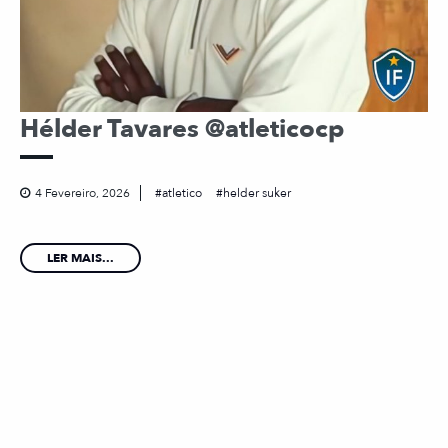
Hélder Tavares @atleticocp
4 Fevereiro, 2026
atletico
helder suker
LER MAIS...