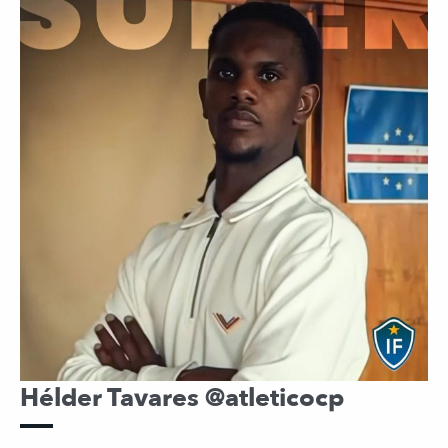
Hélder Tavares @atleticocp