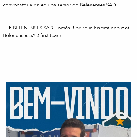
convocatória da equipa sénior do Belenenses SAD
⠀⠀⠀⠀⠀ ⠀⠀⠀⠀⠀⠀⠀⠀⠀ ⠀ ⠀⠀⠀⠀⠀⠀⠀⠀⠀ ⠀⠀⠀⠀⠀⠀⠀⠀⠀
⠀⠀⠀ ⠀
🇬🇧
BELENENSES SAD| Tomás Ribeiro in his first debut at
Belenenses SAD first team