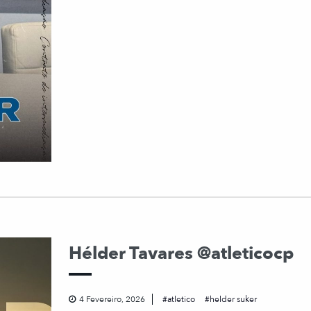
Hélder Tavares @atleticocp
4 Fevereiro, 2026
atletico
helder suker