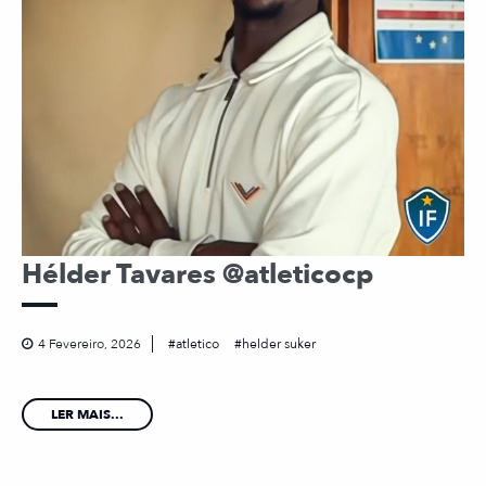
Hélder Tavares @atleticocp
4 Fevereiro, 2026
atletico
helder suker
LER MAIS...