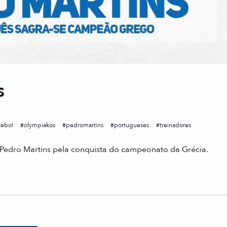
S
tebol
olympiakos
pedromartins
portugueses
treinadores
es Pedro Martins pela conquista do campeonato da Grécia.