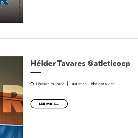
Hélder Tavares @atleticocp
4 Fevereiro, 2026
atletico
helder suker
LER MAIS...