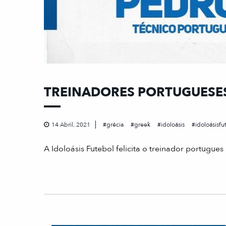
TREINADORES PORTUGUESE
14 Abril, 2021
grécia
greek
idoloásis
idoloásisfu
A Idoloásis Futebol felicita o treinador portugu