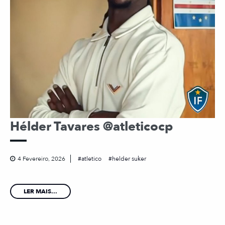
Hélder Tavares @atleticocp
4 Fevereiro, 2026
atletico
helder suker
LER MAIS...