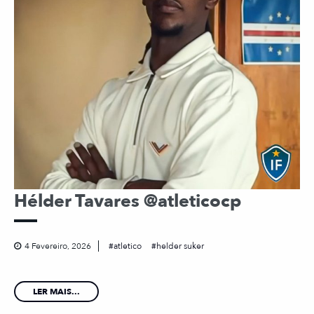
Hélder Tavares @atleticocp
4 Fevereiro, 2026
atletico
helder suker
LER MAIS...