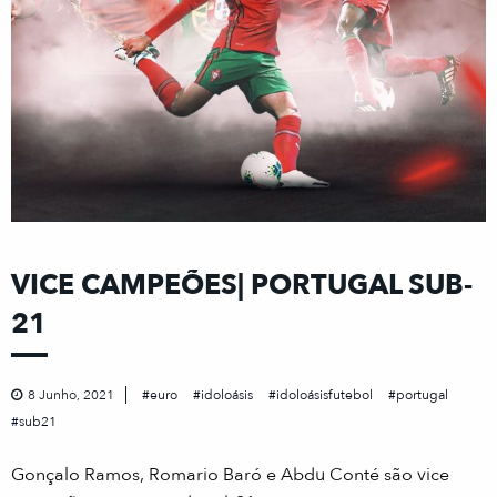
VICE CAMPEÕES| PORTUGAL SUB-
21
8 Junho, 2021
euro
idoloásis
idoloásisfutebol
portugal
sub21
Gonçalo Ramos, Romario Baró e Abdu Conté são vice