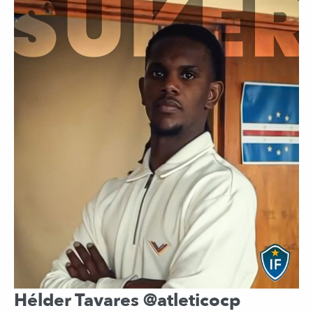
Hélder Tavares @atleticocp