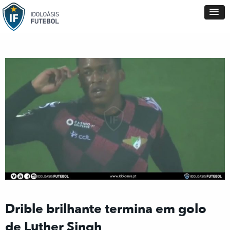
Drible brilhante termina em golo
de Luther Singh