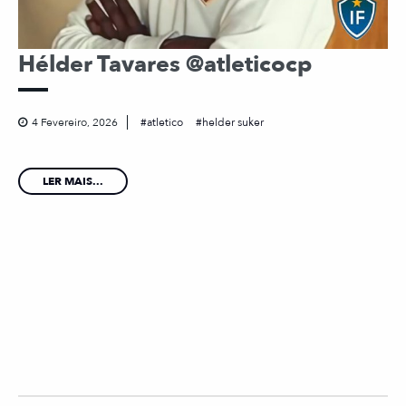
Hélder Tavares @atleticocp
4 Fevereiro, 2026
atletico
helder suker
LER MAIS...