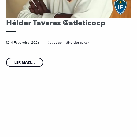
Hélder Tavares @atleticocp
4 Fevereiro, 2026
atletico
helder suker
LER MAIS...