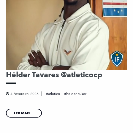
Hélder Tavares @atleticocp
4 Fevereiro, 2026
atletico
helder suker
LER MAIS...