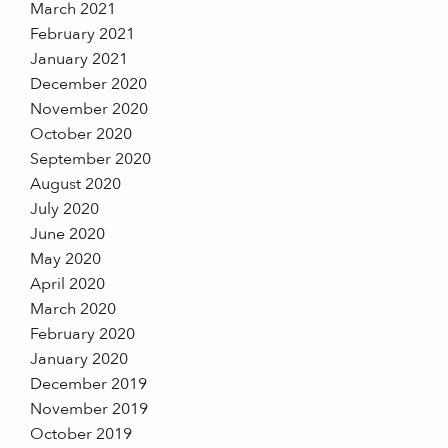
March 2021
February 2021
January 2021
December 2020
November 2020
October 2020
September 2020
August 2020
July 2020
June 2020
May 2020
April 2020
March 2020
February 2020
January 2020
December 2019
November 2019
October 2019