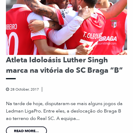
Atleta Idoloásis Luther Singh
marca na vitória do SC Braga “B”
28 October, 2017
Na tarde de hoje, disputaram-se mais alguns jogos da
Ledman LigaPro. Entre eles, a deslocação do Braga B
ao terreno do Real SC. A equipa...
READ MORE...