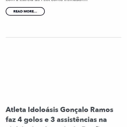
READ MORE...
Atleta Idoloásis Gonçalo Ramos
faz 4 golos e 3 assistências na