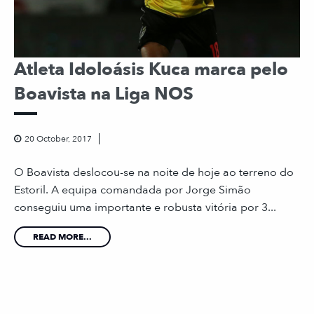
Atleta Idoloásis Kuca marca pelo
Boavista na Liga NOS
20 October, 2017
O Boavista deslocou-se na noite de hoje ao terreno do
Estoril. A equipa comandada por Jorge Simão
conseguiu uma importante e robusta vitória por 3...
READ MORE...