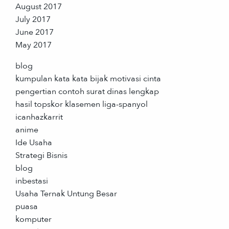
August 2017
July 2017
June 2017
May 2017
blog
kumpulan kata kata bijak motivasi cinta
pengertian contoh surat dinas lengkap
hasil topskor klasemen liga-spanyol
icanhazkarrit
anime
Ide Usaha
Strategi Bisnis
blog
inbestasi
Usaha Ternak Untung Besar
puasa
komputer