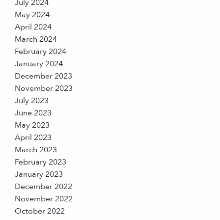
July 2024
May 2024
April 2024
March 2024
February 2024
January 2024
December 2023
November 2023
July 2023
June 2023
May 2023
April 2023
March 2023
February 2023
January 2023
December 2022
November 2022
October 2022