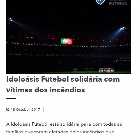
Idoloásis Futebol solidária com
vítimas dos incêndios
18 October, 2017
A Idoloásis Futebol está solidária para com todas as
famílias que foram afetadas pelos incêndios que