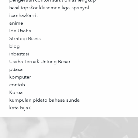
pengertian contoh surat dinas lengkap
hasil topskor klasemen liga-spanyol
icanhazkarrit
anime
Ide Usaha
Strategi Bisnis
blog
inbestasi
Usaha Ternak Untung Besar
puasa
komputer
contoh
Korea
kumpulan pidato bahasa sunda
kata bijak