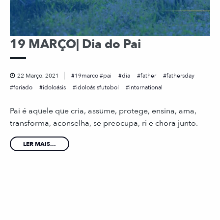
19 MARÇO| Dia do Pai
22 Março, 2021
19marco #pai
dia
father
fathersday
feriado
idoloásis
idoloásisfutebol
international
Pai é aquele que cria, assume, protege, ensina, ama,
transforma, aconselha, se preocupa, ri e chora junto.
LER MAIS...