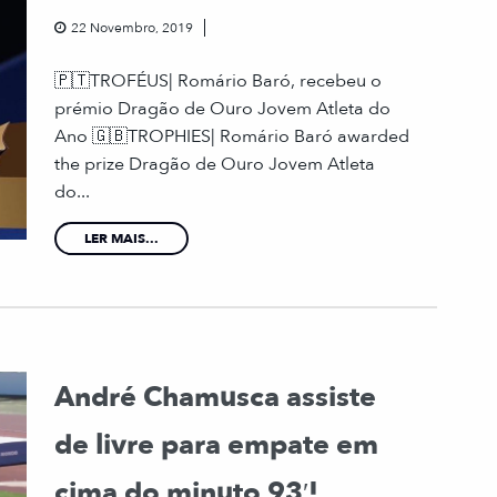
22 Novembro, 2019
🇵🇹TROFÉUS| Romário Baró, recebeu o
prémio Dragão de Ouro Jovem Atleta do
Ano 🇬🇧TROPHIES| Romário Baró awarded
the prize Dragão de Ouro Jovem Atleta
do...
LER MAIS...
André Chamusca assiste
de livre para empate em
cima do minuto 93′!