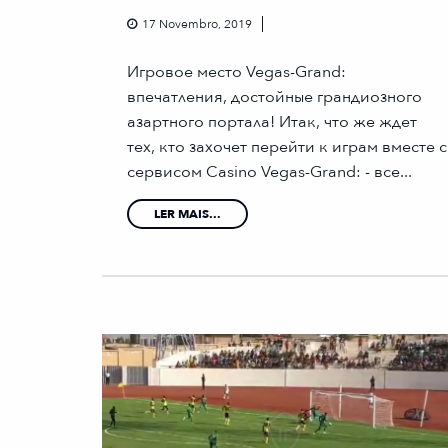
17 Novembro, 2019
Игровое место Vegas-Grand:
впечатления, достойные грандиозного
азартного портала! Итак, что же ждет
тех, кто захочет перейти к играм вместе с
сервисом Casino Vegas-Grand: - все...
LER MAIS...