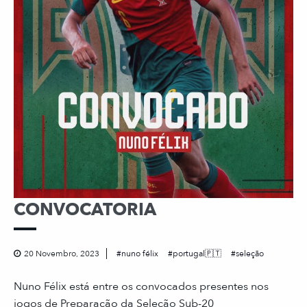
CONVOCATORIA
20 Novembro, 2023
nuno félix
portugal🇵🇹
seleção
Nuno Félix está entre os convocados presentes nos
jogos de Preparação da Seleção Sub-20