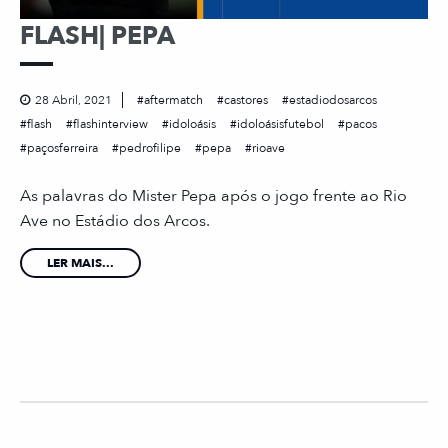
FLASH| PEPA
28 Abril, 2021
aftermatch
castores
estadiodosarcos
flash
flashinterview
idoloásis
idoloásisfutebol
pacos
paçosferreira
pedrofilipe
pepa
rioave
As palavras do Mister Pepa após o jogo frente ao Rio
Ave no Estádio dos Arcos.
LER MAIS...