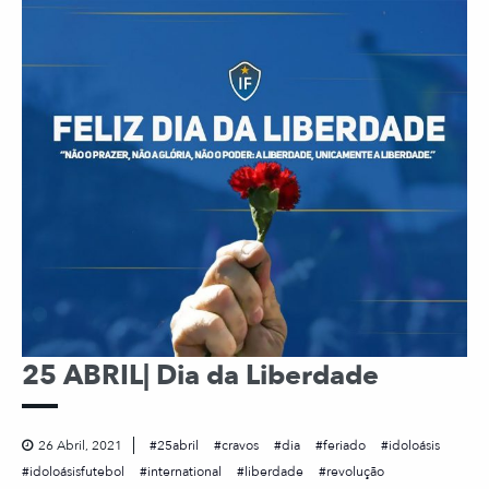
25 ABRIL| Dia da Liberdade
26 Abril, 2021
25abril
cravos
dia
feriado
idoloásis
idoloásisfutebol
international
liberdade
revolução