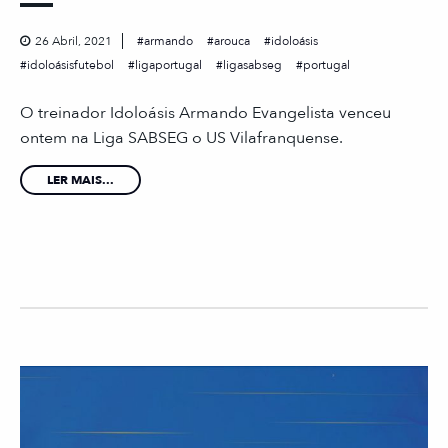
26 Abril, 2021
armando
arouca
idoloásis
idoloásisfutebol
ligaportugal
ligasabseg
portugal
O treinador Idoloásis Armando Evangelista venceu
ontem na Liga SABSEG o US Vilafranquense.
LER MAIS...