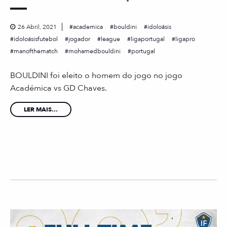
26 Abril, 2021
academica
bouldini
idoloásis
idoloásisfutebol
jogador
league
ligaportugal
ligapro
manofthematch
mohamedbouldini
portugal
BOULDINI foi eleito o homem do jogo no jogo
Académica vs GD Chaves.
LER MAIS...