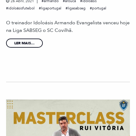
26 Abril, 2021
armando
arouca
idoloásis
idoloásisfutebol
ligaportugal
ligasabseg
portugal
O treinador Idoloásis Armando Evangelista venceu hoje
na Liga SABSEG o SC Covilhã.
LER MAIS...