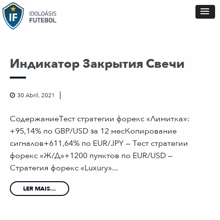
Индикатор Закрытия Свечи
30 Abril, 2021
СодержаниеТест стратегии форекс «Лимитка»:
+95,14% по GBP/USD за 12 месКопирование
сигналов+611,64% по EUR/JPY — Тест стратегии
форекс «Ж/Д»+1200 пунктов по EUR/USD —
Стратегия форекс «Luxury»...
LER MAIS...