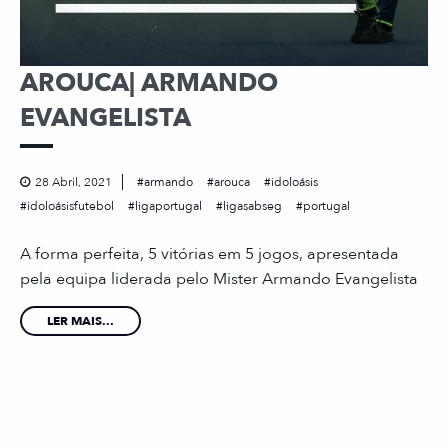
AROUCA| ARMANDO
EVANGELISTA
28 Abril, 2021
armando
arouca
idoloásis
idoloásisfutebol
ligaportugal
ligasabseg
portugal
A forma perfeita, 5 vitórias em 5 jogos, apresentada
pela equipa liderada pelo Mister Armando Evangelista
LER MAIS...