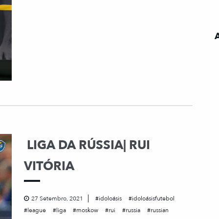
LIGA DA RÚSSIA| RUI
VITÓRIA
27 Setembro, 2021
idoloásis
idoloásisfutebol
league
liga
moskow
rui
russia
russian