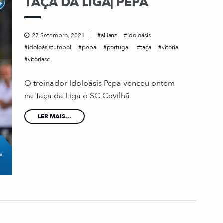
TAÇA DA LIGA| PEPA
27 Setembro, 2021
allianz
idoloásis
idoloásisfutebol
pepa
portugal
taça
vitoria
vitoriasc
O treinador Idoloásis Pepa venceu ontem
na Taça da Liga o SC Covilhã
LER MAIS...