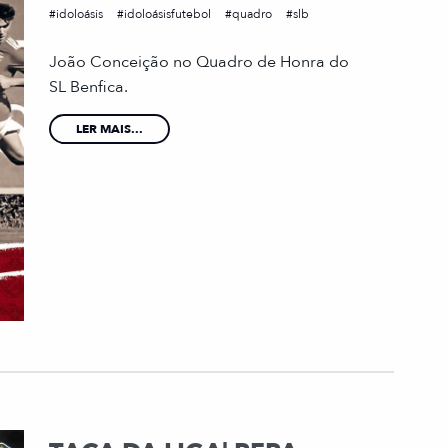
idoloásis
idoloásisfutebol
quadro
slb
João Conceição no Quadro de Honra do
SL Benfica.
LER MAIS...