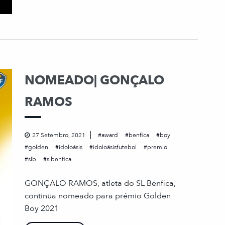
NOMEADO| GONÇALO
RAMOS
27 Setembro, 2021
award
benfica
boy
golden
idoloásis
idoloásisfutebol
premio
slb
slbenfica
GONÇALO RAMOS, atleta do SL Benfica,
continua nomeado para prémio Golden
Boy 2021