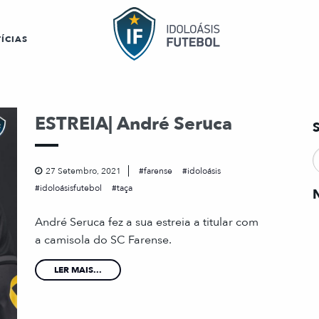
ÍCIAS
ESTREIA| André Seruca
27 Setembro, 2021
farense
idoloásis
idoloásisfutebol
taça
André Seruca fez a sua estreia a titular com
a camisola do SC Farense.
LER MAIS...