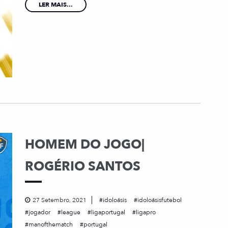
LER MAIS...
HOMEM DO JOGO|
ROGÉRIO SANTOS
27 Setembro, 2021
idoloásis
idoloásisfutebol
jogador
league
ligaportugal
ligapro
manofthematch
portugal