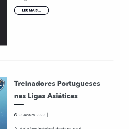
LER MAIS...
Treinadores Portugueses
nas Ligas Asiáticas
25 Janeiro, 2020
A Idoloásis Futebol destaca os 6