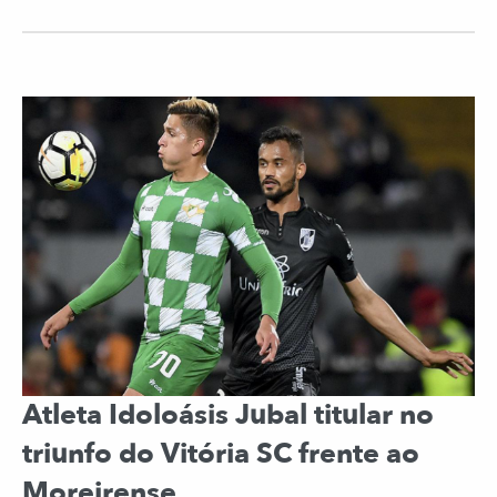
Atleta Idoloásis Jubal titular no
triunfo do Vitória SC frente ao
Moreirense