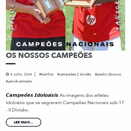
OS NOSSOS CAMPEÕES
4 Julho, 2024
benfica
campeões 2 divisão
pedro izbisciuc
yanick semedo
𝘾𝙖𝙢𝙥𝙚𝙤̃𝙚𝙨 𝙄𝙙𝙤𝙡𝙤𝙖́𝙨𝙞𝙨 As imagens dos atletas
Idoloásis que se sagraram Campeões Nacionais sub-17
- II Divisão.
LER MAIS...