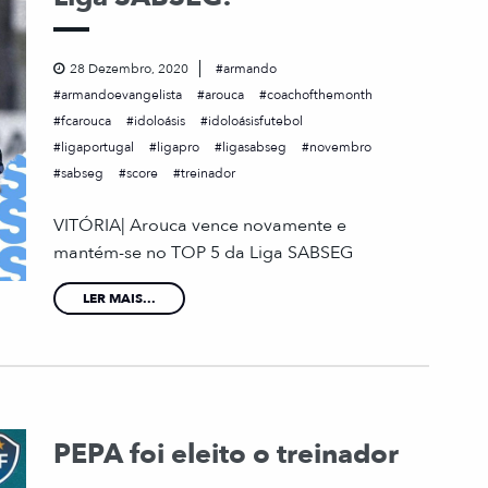
28 Dezembro, 2020
armando
armandoevangelista
arouca
coachofthemonth
fcarouca
idoloásis
idoloásisfutebol
ligaportugal
ligapro
ligasabseg
novembro
sabseg
score
treinador
VITÓRIA| Arouca vence novamente e
mantém-se no TOP 5 da Liga SABSEG
LER MAIS...
PEPA foi eleito o treinador