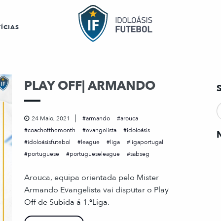
ÍCIAS
PLAY OFF| ARMANDO
24 Maio, 2021
armando
arouca
coachofthemonth
evangelista
idoloásis
idoloásisfutebol
league
liga
ligaportugal
portuguese
portugueseleague
sabseg
Arouca, equipa orientada pelo Mister
Armando Evangelista vai disputar o Play
Off de Subida á 1.ªLiga.