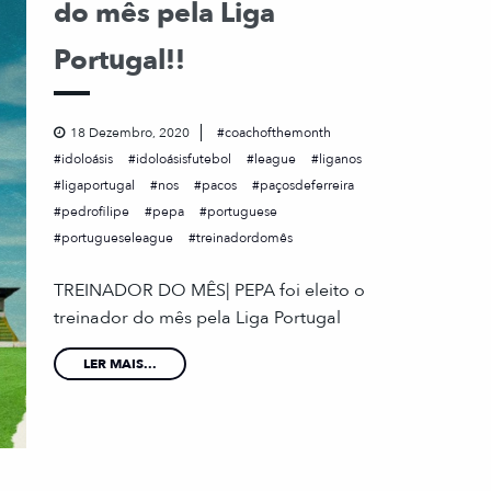
do mês pela Liga
Portugal!!
18 Dezembro, 2020
coachofthemonth
idoloásis
idoloásisfutebol
league
liganos
ligaportugal
nos
pacos
paçosdeferreira
pedrofilipe
pepa
portuguese
portugueseleague
treinadordomês
TREINADOR DO MÊS| PEPA foi eleito o
treinador do mês pela Liga Portugal
LER MAIS...