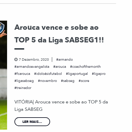
Arouca vence e sobe ao
TOP 5 da Liga SABSEG1!!
7 Dezembro, 2020
armando
armandoevangelista
arouca
coachofthemonth
fcarouca
idoloásisfutebol
ligaportugal
ligapro
ligasabseg
novembro
sabseg
score
treinador
VITÓRIA| Arouca vence e sobe ao TOP 5 da
Liga SABSEG
LER MAIS...