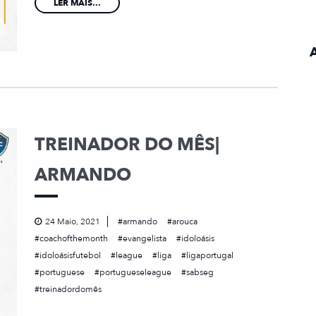
LER MAIS...
TREINADOR DO MÊS|
ARMANDO
24 Maio, 2021
armando
arouca
coachofthemonth
evangelista
idoloásis
idoloásisfutebol
league
liga
ligaportugal
portuguese
portugueseleague
sabseg
treinadordomês