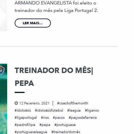
ARMANDO EVANGELISTA foi eleito o
treinador do mês pela Liga Portugal 2.
LER MAIS...
TREINADOR DO MÊS|
PEPA
12 Fevereiro, 2021
coachofthemonth
idoloásis
idoloásisfutebol
league
liganos
ligaportugal
nos
pacos
paçosdeferreira
pedrofilipe
pepa
portuguese
portugueseleague
treinadordomês