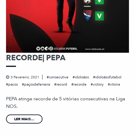
RECORDE| PEPA
3 Fevereiro, 2021
consecutive
idoloásis
idoloásisfutebol
pacos
paçosdeferreira
record
recorde
victory
vitoria
PEPA atinge recorde de 5 vitórias consecutivas na Liga
NOS.
LER MAIS...