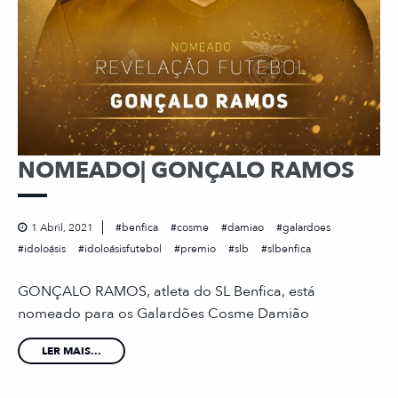
NOMEADO| GONÇALO RAMOS
1 Abril, 2021
benfica
cosme
damiao
galardoes
idoloásis
idoloásisfutebol
premio
slb
slbenfica
GONÇALO RAMOS, atleta do SL Benfica, está
nomeado para os Galardões Cosme Damião
LER MAIS...