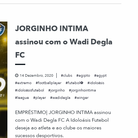
JORGINHO INTIMA
assinou com o Wadi Degla
FC
14 Dezembro, 2020
clubs
egipto
egypt
extremo
footballplayer
futebol⚽
idoloásis
idoloásisfutebol
jorginho
jorginhointima
league
player
wadidegla
winger
EMPRÉSTIMO| JORGINHO INTIMA assinou
com o Wadi Degla FC A Idoloásis Futebol
deseja ao atleta e ao clube os maiores
sucessos desportivos.