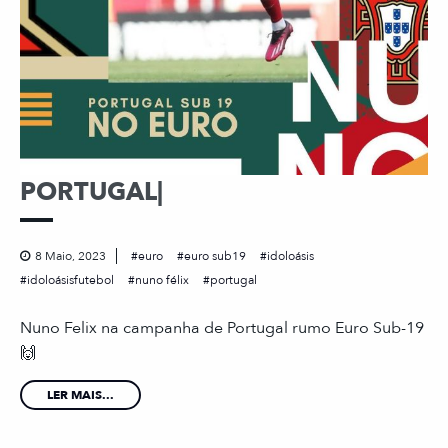
PORTUGAL|
8 Maio, 2023
euro
euro sub19
idoloásis
idoloásisfutebol
nuno félix
portugal
Nuno Felix na campanha de Portugal rumo Euro Sub-19
🙌
LER MAIS...