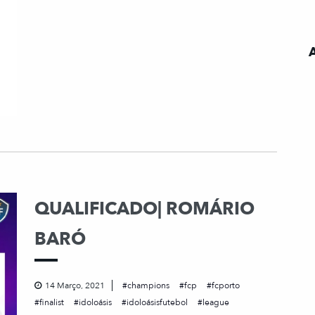
QUALIFICADO| ROMÁRIO
BARÓ
14 Março, 2021
champions
fcp
fcporto
finalist
idoloásis
idoloásisfutebol
league