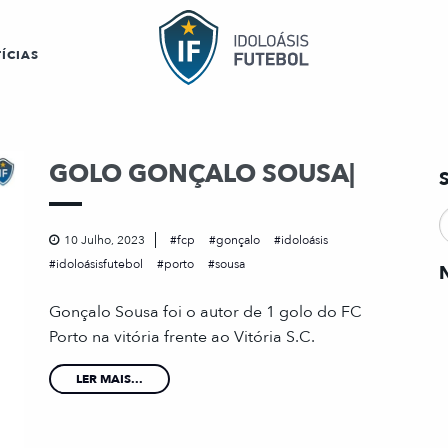
ÍCIAS
GOLO GONÇALO SOUSA|
10 Julho, 2023
fcp
gonçalo
idoloásis
idoloásisfutebol
porto
sousa
Gonçalo Sousa foi o autor de 1 golo do FC
Porto na vitória frente ao Vitória S.C.
LER MAIS...