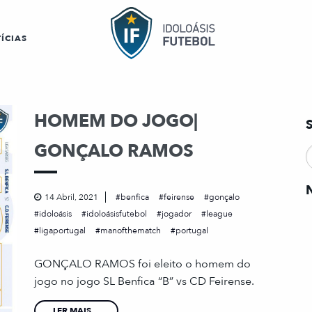
ÍCIAS
HOMEM DO JOGO|
GONÇALO RAMOS
14 Abril, 2021
benfica
feirense
gonçalo
idoloásis
idoloásisfutebol
jogador
league
ligaportugal
manofthematch
portugal
GONÇALO RAMOS foi eleito o homem do
jogo no jogo SL Benfica “B” vs CD Feirense.
LER MAIS...