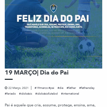
19 MARÇO| Dia do Pai
22 Março, 2021
19marco #pai
dia
father
fathersday
feriado
idoloásis
idoloásisfutebol
international
Pai é aquele que cria, assume, protege, ensina, ama,