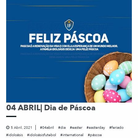
04 ABRIL| Dia de Páscoa
5 Abril, 2021
04abril
dia
easter
easterday
feriado
idoloásis
idoloásisfutebol
international
páscoa