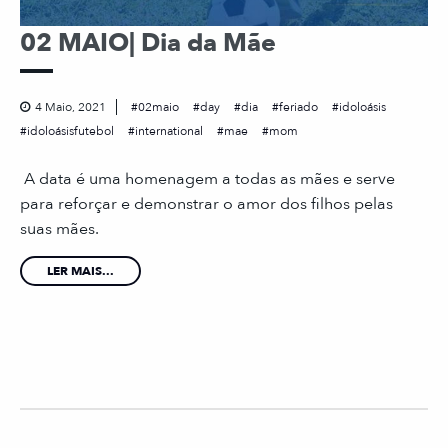
02 MAIO| Dia da Mãe
4 Maio, 2021
02maio
day
dia
feriado
idoloásis
idoloásisfutebol
international
mae
mom
A data é uma homenagem a todas as mães e serve
para reforçar e demonstrar o amor dos filhos pelas
suas mães.
LER MAIS...