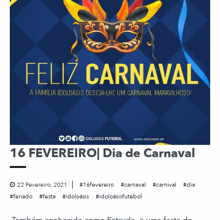
16 FEVEREIRO| Dia de Carnaval
22 Fevereiro, 2021
16fevereiro
carnaval
carnival
dia
feriado
festa
idoloásis
idoloásisfutebol