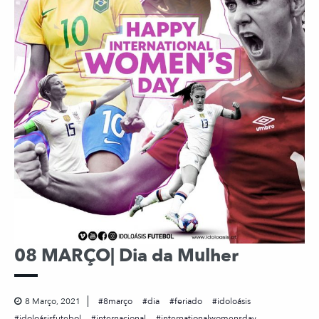
08 MARÇO| Dia da Mulher
8 Março, 2021
8março
dia
feriado
idoloásis
idoloásisfutebol
internacional
internationalwomensday