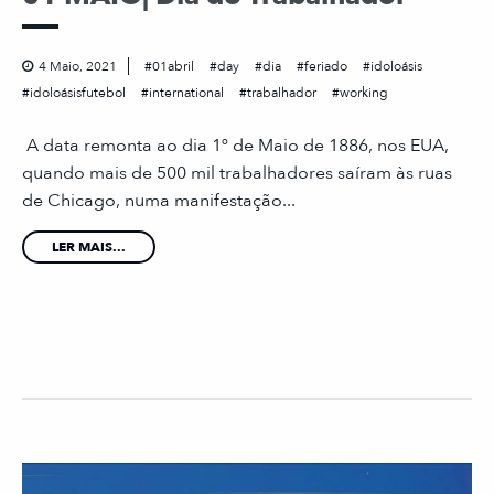
4 Maio, 2021
01abril
day
dia
feriado
idoloásis
idoloásisfutebol
international
trabalhador
working
A data remonta ao dia 1º de Maio de 1886, nos EUA,
quando mais de 500 mil trabalhadores saíram às ruas
de Chicago, numa manifestação...
LER MAIS...