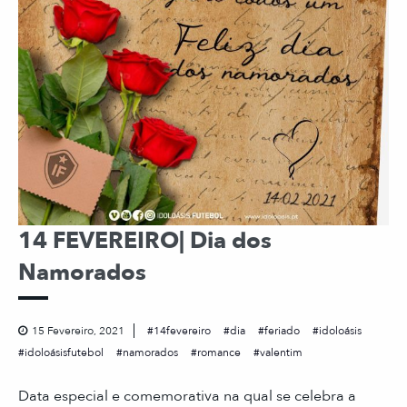
14 FEVEREIRO| Dia dos
Namorados
15 Fevereiro, 2021
14fevereiro
dia
feriado
idoloásis
idoloásisfutebol
namorados
romance
valentim
Data especial e comemorativa na qual se celebra a