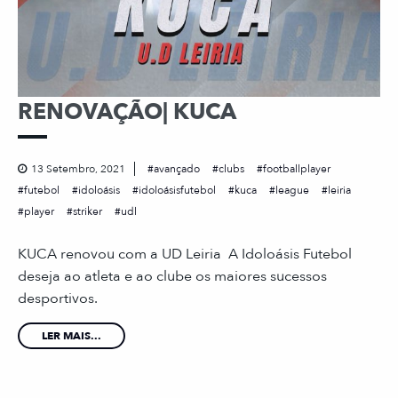
RENOVAÇÃO| KUCA
13 Setembro, 2021
avançado
clubs
footballplayer
futebol
idoloásis
idoloásisfutebol
kuca
league
leiria
player
striker
udl
KUCA renovou com a UD Leiria A Idoloásis Futebol
deseja ao atleta e ao clube os maiores sucessos
desportivos.
LER MAIS...