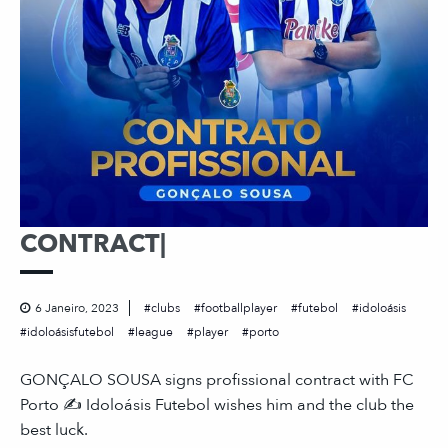
CONTRACT|
6 Janeiro, 2023
clubs
footballplayer
futebol
idoloásis
idoloásisfutebol
league
player
porto
GONÇALO SOUSA signs profissional contract with FC
Porto ✍️ Idoloásis Futebol wishes him and the club the
best luck.