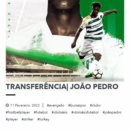
TRANSFERÊNCIA| JOÃO PEDRO
11 Fevereiro, 2022
avançado
bursaspor
clubs
footballplayer
futebol
idoloásis
idoloásisfutebol
joãopedro
player
striker
turkey