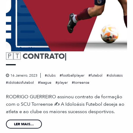
🇵🇹 CONTRATO|
16 Janeiro, 2023
clubs
footballplayer
futebol
idoloásis
idoloásisfutebol
league
player
torreense
RODRIGO GUERREIRO assinou contrato de formação
com o SCU Torreense ✍️ A Idoloásis Futebol deseja ao
atleta e ao clube os maiores sucessos desportivos.
LER MAIS...