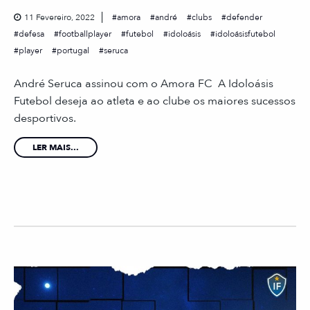
11 Fevereiro, 2022
amora
andré
clubs
defender
defesa
footballplayer
futebol
idoloásis
idoloásisfutebol
player
portugal
seruca
André Seruca assinou com o Amora FC A Idoloásis
Futebol deseja ao atleta e ao clube os maiores sucessos
desportivos.
LER MAIS...