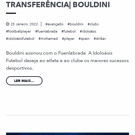
TRANSFERÊNCIA| BOULDINI
25 Janeiro, 2022
avançado
bouldini
clubs
footballplayer
fuenlabrada
futebol
idoloásis
idoloásisfutebol
mohamed
player
spain
striker
Bouldini assinou com o Fuenlabrada A Idoloásis
Futebol deseja ao atleta e ao clube os maiores sucessos
desportivos.
LER MAIS...