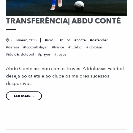
TRANSFERÊNCIA| ABDU CONTÉ
25 Janeiro, 2022
abdu
clubs
conte
defender
defesa
footballplayer
france
futebol
idoloásis
idoloásisfutebol
player
troyes
Abdu Conté assinou com o Troyes A Idoloásis Futebol
deseja ao atleta e ao clube os maiores sucessos
desportivos.
LER MAIS...