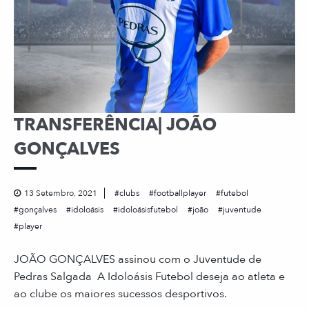
TRANSFERÊNCIA| JOÃO
GONÇALVES
13 Setembro, 2021
clubs
footballplayer
futebol
gonçalves
idoloásis
idoloásisfutebol
joão
juventude
player
JOÃO GONÇALVES assinou com o Juventude de
Pedras Salgada A Idoloásis Futebol deseja ao atleta e
ao clube os maiores sucessos desportivos.