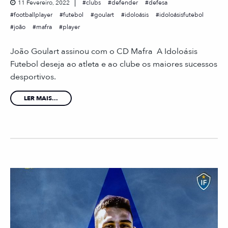
11 Fevereiro, 2022
clubs
defender
defesa
footballplayer
futebol
goulart
idoloásis
idoloásisfutebol
joão
mafra
player
João Goulart assinou com o CD Mafra A Idoloásis
Futebol deseja ao atleta e ao clube os maiores sucessos
desportivos.
LER MAIS...