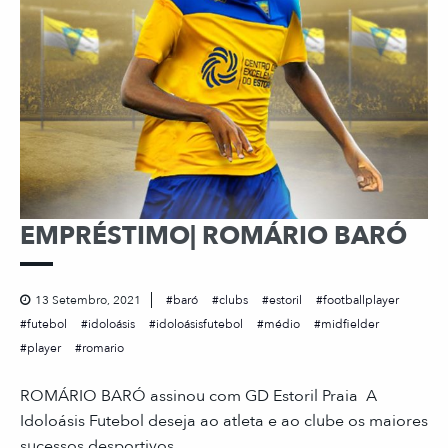
EMPRÉSTIMO| ROMÁRIO BARÓ
13 Setembro, 2021
baró
clubs
estoril
footballplayer
futebol
idoloásis
idoloásisfutebol
médio
midfielder
player
romario
ROMÁRIO BARÓ assinou com GD Estoril Praia A
Idoloásis Futebol deseja ao atleta e ao clube os maiores
sucessos desportivos.