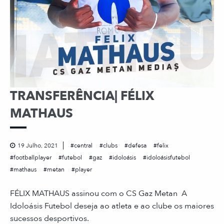
TRANSFERÊNCIA| FÉLIX
MATHAUS
19 Julho, 2021
central
clubs
defesa
felix
footballplayer
futebol
gaz
idoloásis
idoloásisfutebol
mathaus
metan
player
FÉLIX MATHAUS assinou com o CS Gaz Metan A
Idoloásis Futebol deseja ao atleta e ao clube os maiores
sucessos desportivos.