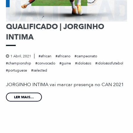
QUALIFICADO | JORGINHO
INTIMA
1 Abril, 2021
african
africano
campeonato
championship
convocado
guine
idoloásis
idoloásisfutebol
portuguese
selected
JORGINHO INTIMA vai marcar presença no CAN 2021
LER MAIS...