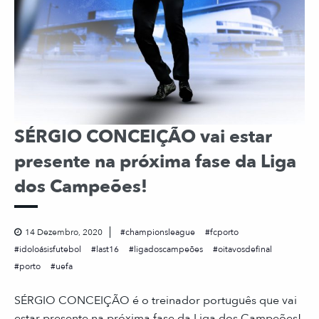
SÉRGIO CONCEIÇÃO vai estar
presente na próxima fase da Liga
dos Campeões!
14 Dezembro, 2020
championsleague
fcporto
idoloásisfutebol
last16
ligadoscampeões
oitavosdefinal
porto
uefa
SÉRGIO CONCEIÇÃO é o treinador português que vai
estar presente na próxima fase da Liga dos Campeões!