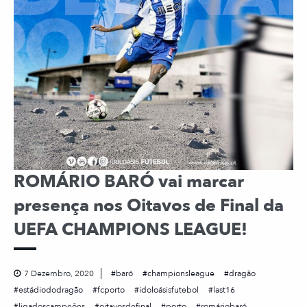
ROMÁRIO BARÓ vai marcar
presença nos Oitavos de Final da
UEFA CHAMPIONS LEAGUE!⠀
7 Dezembro, 2020
baró
championsleague
dragão
estádiododragão
fcporto
idoloásisfutebol
last16
ligadoscampeões
oitavosdefinal
porto
romáriobaró