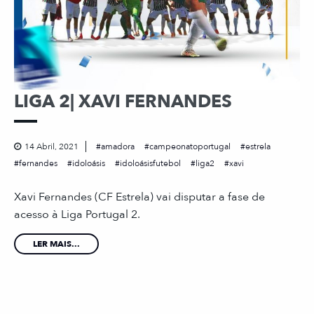
LIGA 2| XAVI FERNANDES
14 Abril, 2021
amadora
campeonatoportugal
estrela
fernandes
idoloásis
idoloásisfutebol
liga2
xavi
Xavi Fernandes (CF Estrela) vai disputar a fase de
acesso à Liga Portugal 2.
LER MAIS...