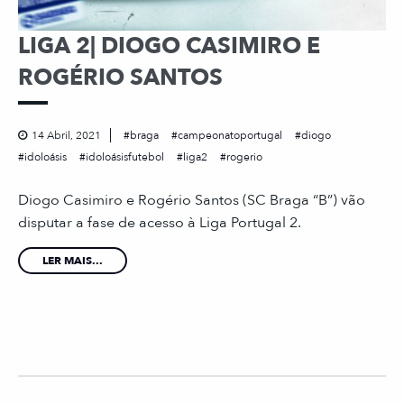
LIGA 2| DIOGO CASIMIRO E
ROGÉRIO SANTOS
14 Abril, 2021
braga
campeonatoportugal
diogo
idoloásis
idoloásisfutebol
liga2
rogerio
Diogo Casimiro e Rogério Santos (SC Braga “B”) vão
disputar a fase de acesso à Liga Portugal 2.
LER MAIS...