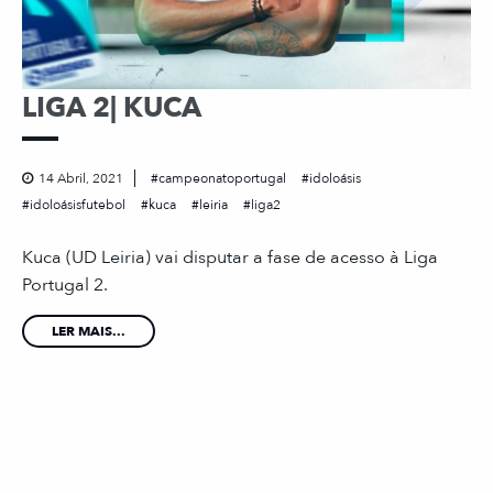
LIGA 2| KUCA
14 Abril, 2021
campeonatoportugal
idoloásis
idoloásisfutebol
kuca
leiria
liga2
Kuca (UD Leiria) vai disputar a fase de acesso à Liga
Portugal 2.
LER MAIS...