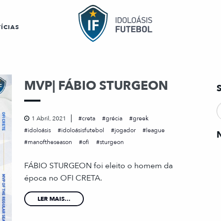
ÍCIAS
MVP| FÁBIO STURGEON
1 Abril, 2021
creta
grécia
greek
idoloásis
idoloásisfutebol
jogador
league
manoftheseason
ofi
sturgeon
FÁBIO STURGEON foi eleito o homem da
época no OFI CRETA.
LER MAIS...