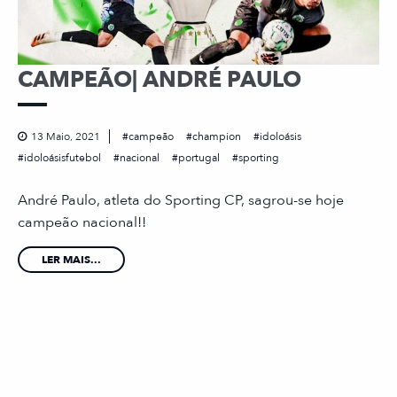
CAMPEÃO| ANDRÉ PAULO
13 Maio, 2021
campeão
champion
idoloásis
idoloásisfutebol
nacional
portugal
sporting
André Paulo, atleta do Sporting CP, sagrou-se hoje
campeão nacional!!
LER MAIS...