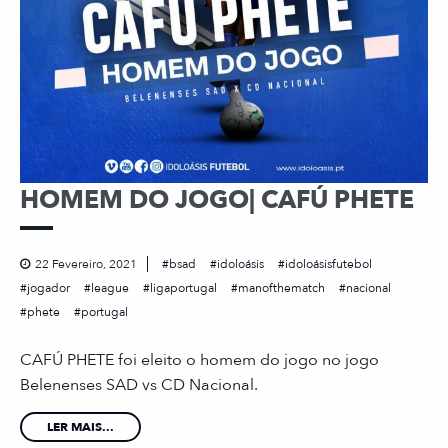
HOMEM DO JOGO| CAFÚ PHETE
22 Fevereiro, 2021
bsad
idoloásis
idoloásisfutebol
jogador
league
ligaportugal
manofthematch
nacional
phete
portugal
CAFÚ PHETE foi eleito o homem do jogo no jogo
Belenenses SAD vs CD Nacional.
LER MAIS...