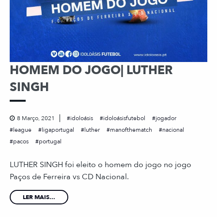
HOMEM DO JOGO| LUTHER
SINGH
8 Março, 2021
idoloásis
idoloásisfutebol
jogador
league
ligaportugal
luther
manofthematch
nacional
pacos
portugal
LUTHER SINGH foi eleito o homem do jogo no jogo
Paços de Ferreira vs CD Nacional.
LER MAIS...