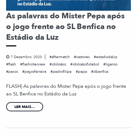
As palavras do Mister Pepa após
o jogo frente ao SL Benfica no
Estádio da Luz
7 Dezembro, 2020
aftermatch
castores
estadiodaluz
flash
flashinterview
idoloásis
idoloásisfutebol
liganos
pacos
paçosferreira
pedrofilipe
pepa
slbenfica
FLASH| As palavras do Mister Pepa após o jogo frente
ao SL Benfica no Estádio da Luz
LER MAIS...