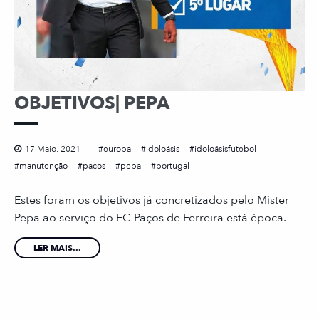
OBJETIVOS| PEPA
17 Maio, 2021
europa
idoloásis
idoloásisfutebol
manutenção
pacos
pepa
portugal
Estes foram os objetivos já concretizados pelo Mister
Pepa ao serviço do FC Paços de Ferreira está época.
LER MAIS...