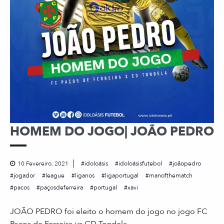
HOMEM DO JOGO| JOÃO PEDRO
10 Fevereiro, 2021
idoloásis
idoloásisfutebol
joãopedro
jogador
league
liganos
ligaportugal
manofthematch
pacos
paçosdeferreira
portugal
xavi
JOÃO PEDRO foi eleito o homem do jogo no jogo FC
Paços de Ferreira vs CD Tondela.