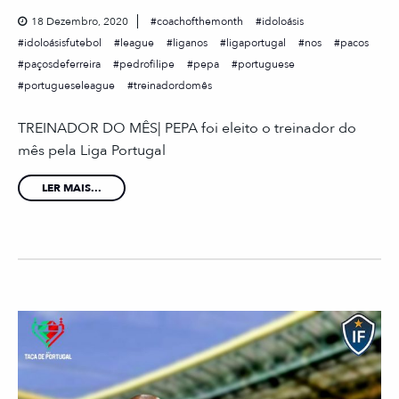
18 Dezembro, 2020
coachofthemonth
idoloásis
idoloásisfutebol
league
liganos
ligaportugal
nos
pacos
paçosdeferreira
pedrofilipe
pepa
portuguese
portugueseleague
treinadordomês
TREINADOR DO MÊS| PEPA foi eleito o treinador do
mês pela Liga Portugal
LER MAIS...