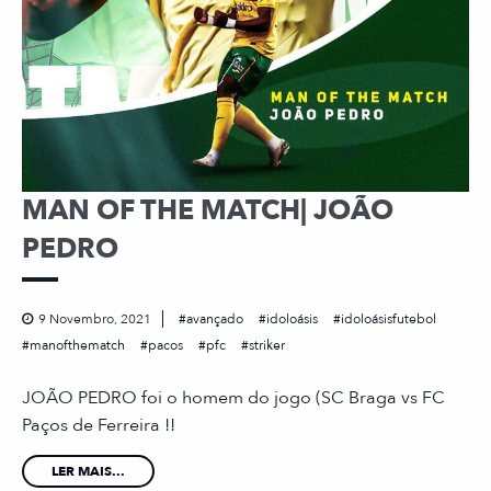
MAN OF THE MATCH| JOÃO
PEDRO
9 Novembro, 2021
avançado
idoloásis
idoloásisfutebol
manofthematch
pacos
pfc
striker
JOÃO PEDRO foi o homem do jogo (SC Braga vs FC
Paços de Ferreira !!
LER MAIS...