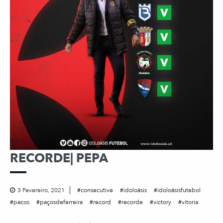
RECORDE| PEPA
3 Fevereiro, 2021
consecutive
idoloásis
idoloásisfutebol
pacos
paçosdeferreira
record
recorde
victory
vitoria