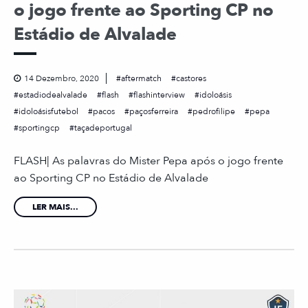
o jogo frente ao Sporting CP no
Estádio de Alvalade ⠀
14 Dezembro, 2020
aftermatch
castores
estadiodealvalade
flash
flashinterview
idoloásis
idoloásisfutebol
pacos
paçosferreira
pedrofilipe
pepa
sportingcp
taçadeportugal
FLASH| As palavras do Mister Pepa após o jogo frente
ao Sporting CP no Estádio de Alvalade ⠀
LER MAIS...