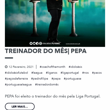
TREINADOR DO MÊS| PEPA
12 Fevereiro, 2021
coachofthemonth
idoloásis
idoloásisfutebol
league
liganos
ligaportugal
nos
pacos
paçosdeferreira
pedrofilipe
pepa
portuguese
portugueseleague
treinadordomês
PEPA foi eleito o treinador do mês pela Liga Portugal.
LER MAIS...