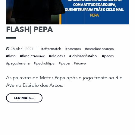
FLASH| PEPA
28 Abril, 2021
aftermatch
castores
estadiodosarcos
flash
flashinterview
idoloásis
idoloásisfutebol
pacos
paçosferreira
pedrofilipe
pepa
rioave
As palavras do Mister Pepa após o jogo frente ao Rio
Ave no Estádio dos Arcos.
LER MAIS...