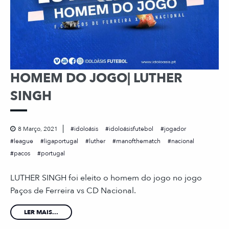
HOMEM DO JOGO| LUTHER
SINGH
8 Março, 2021
idoloásis
idoloásisfutebol
jogador
league
ligaportugal
luther
manofthematch
nacional
pacos
portugal
LUTHER SINGH foi eleito o homem do jogo no jogo
Paços de Ferreira vs CD Nacional.
LER MAIS...