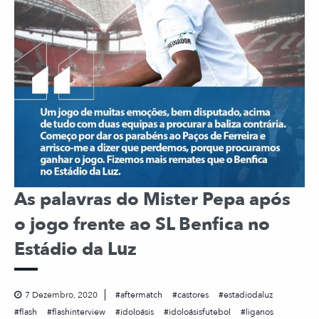
As palavras do Mister Pepa após
o jogo frente ao SL Benfica no
Estádio da Luz
7 Dezembro, 2020
aftermatch
castores
estadiodaluz
flash
flashinterview
idoloásis
idoloásisfutebol
liganos