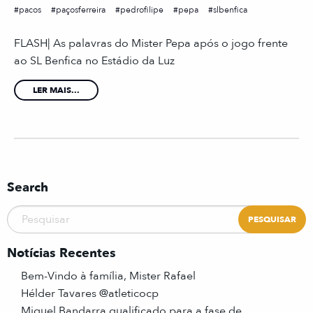
pacos
paçosferreira
pedrofilipe
pepa
slbenfica
FLASH| As palavras do Mister Pepa após o jogo frente
ao SL Benfica no Estádio da Luz
LER MAIS...
Search
Notícias Recentes
Bem-Vindo à família, Mister Rafael
Hélder Tavares @atleticocp
Miguel Bandarra qualificado para a fase de