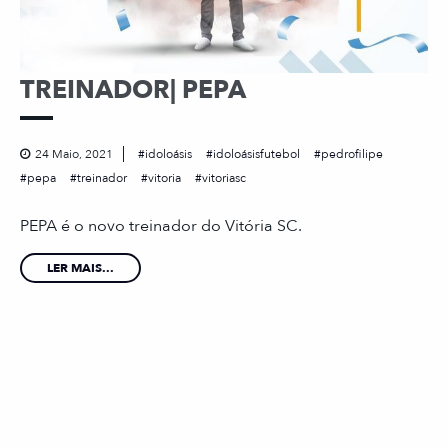
TREINADOR| PEPA
24 Maio, 2021
idoloásis
idoloásisfutebol
pedrofilipe
pepa
treinador
vitoria
vitoriasc
PEPA é o novo treinador do Vitória SC.
LER MAIS...