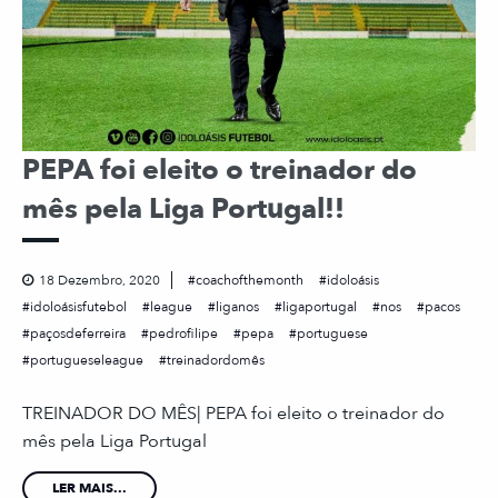
PEPA foi eleito o treinador do
mês pela Liga Portugal!!
18 Dezembro, 2020
coachofthemonth
idoloásis
idoloásisfutebol
league
liganos
ligaportugal
nos
pacos
paçosdeferreira
pedrofilipe
pepa
portuguese
portugueseleague
treinadordomês
TREINADOR DO MÊS| PEPA foi eleito o treinador do
mês pela Liga Portugal
LER MAIS...