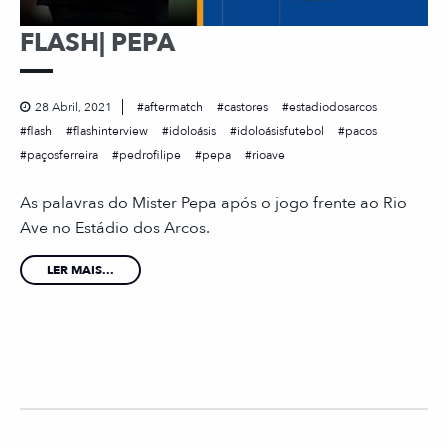
FLASH| PEPA
28 Abril, 2021
aftermatch
castores
estadiodosarcos
flash
flashinterview
idoloásis
idoloásisfutebol
pacos
paçosferreira
pedrofilipe
pepa
rioave
As palavras do Mister Pepa após o jogo frente ao Rio
Ave no Estádio dos Arcos.
LER MAIS...