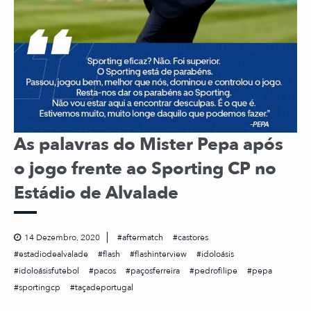
As palavras do Mister Pepa após
o jogo frente ao Sporting CP no
Estádio de Alvalade ⠀
14 Dezembro, 2020
aftermatch
castores
estadiodealvalade
flash
flashinterview
idoloásis
idoloásisfutebol
pacos
paçosferreira
pedrofilipe
pepa
sportingcp
taçadeportugal