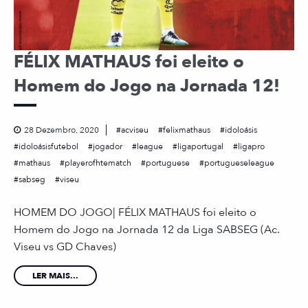
FÉLIX MATHAUS foi eleito o
Homem do Jogo na Jornada 12!
28 Dezembro, 2020
acviseu
felixmathaus
idoloásis
idoloásisfutebol
jogador
league
ligaportugal
ligapro
mathaus
playerofhtematch
portuguese
portugueseleague
sabseg
viseu
HOMEM DO JOGO| FÉLIX MATHAUS foi eleito o
Homem do Jogo na Jornada 12 da Liga SABSEG (Ac.
Viseu vs GD Chaves)
LER MAIS...