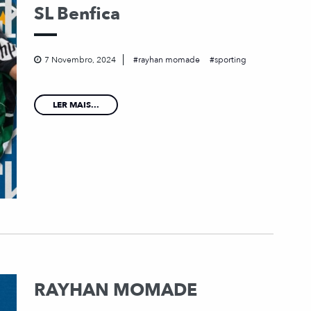
SL Benfica
7 Novembro, 2024
rayhan momade
sporting
LER MAIS...
RAYHAN MOMADE