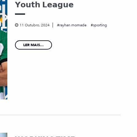
𝗬𝗼𝘂𝘁𝗵 𝗟𝗲𝗮𝗴𝘂𝗲
11 Outubro, 2024
rayhan momade
sporting
LER MAIS...