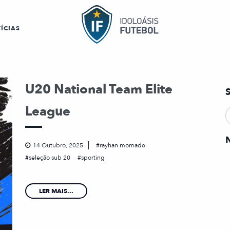
ÍCIAS
U20 National Team Elite
League
14 Outubro, 2025
rayhan momade
seleção sub 20
sporting
LER MAIS...