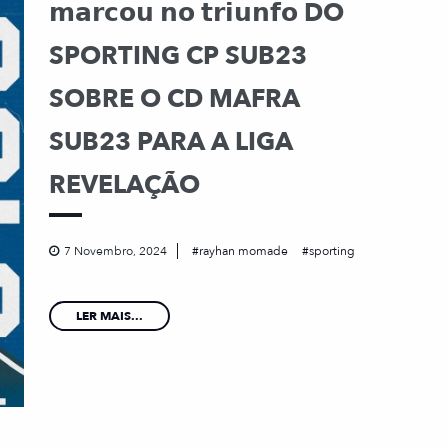
𝗺𝗮𝗿𝗰𝗼𝘂 𝗻𝗼 𝘁𝗿𝗶𝘂𝗻𝗳𝗼 DO
SPORTING CP SUB23
SOBRE O CD MAFRA
SUB23 PARA A LIGA
REVELAÇÃO
7 Novembro, 2024
rayhan momade
sporting
LER MAIS...