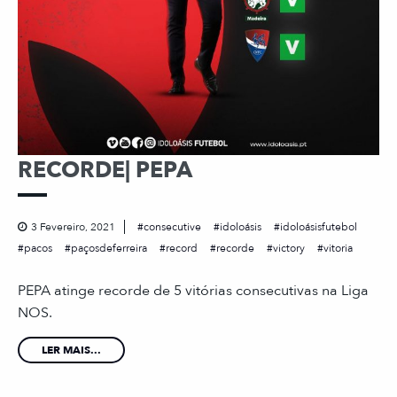
RECORDE| PEPA
3 Fevereiro, 2021
consecutive
idoloásis
idoloásisfutebol
pacos
paçosdeferreira
record
recorde
victory
vitoria
PEPA atinge recorde de 5 vitórias consecutivas na Liga
NOS.
LER MAIS...