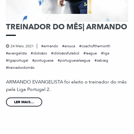
TREINADOR DO MÊS| ARMANDO
24 Maio, 2021
armando
arouca
coachofthemonth
evangelista
idoloásis
idoloásisfutebol
league
liga
ligaportugal
portuguese
portugueseleague
sabseg
treinadordomês
ARMANDO EVANGELISTA foi eleito o treinador do mês
pela Liga Portugal 2.
LER MAIS...