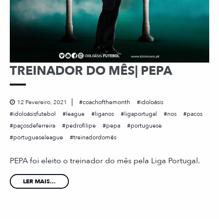
TREINADOR DO MÊS| PEPA
12 Fevereiro, 2021
coachofthemonth
idoloásis
idoloásisfutebol
league
liganos
ligaportugal
nos
pacos
paçosdeferreira
pedrofilipe
pepa
portuguese
portugueseleague
treinadordomês
PEPA foi eleito o treinador do mês pela Liga Portugal.
LER MAIS...