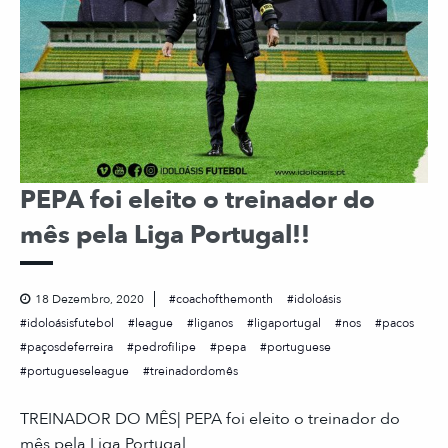
PEPA foi eleito o treinador do
mês pela Liga Portugal!!
18 Dezembro, 2020
coachofthemonth
idoloásis
idoloásisfutebol
league
liganos
ligaportugal
nos
pacos
paçosdeferreira
pedrofilipe
pepa
portuguese
portugueseleague
treinadordomês
TREINADOR DO MÊS| PEPA foi eleito o treinador do
mês pela Liga Portugal