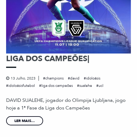
LIGA DOS CAMPEÕES|
13 Julho, 2023
champions
david
idoloásis
idoloásisfutebol
liga dos campeões
sualehe
ucl
DAVID SUALEHE, jogador do Olimpija Ljubljana, jogo
hoje a 1ª Fase da Liga dos Campeões
LER MAIS...